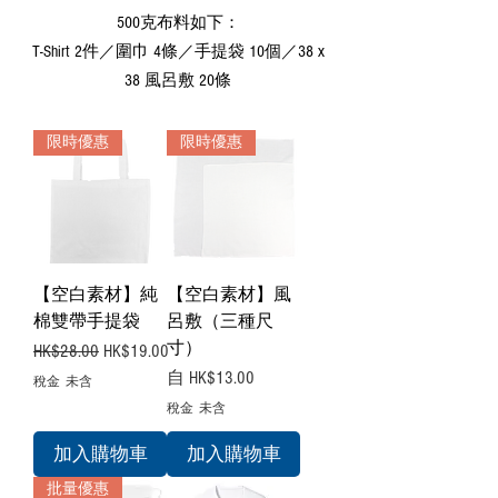
500克布料如下：
T-Shirt 2件／圍巾 4條／手提袋 10個／38 x
38 風呂敷 20條
限時優惠
限時優惠
【空白素材】純
【空白素材】風
棉雙帶手提袋
呂敷（三種尺
寸）
一般價格
促銷價格
HK$28.00
HK$19.00
促銷價格
自
HK$13.00
稅金 未含
稅金 未含
加入購物車
加入購物車
批量優惠