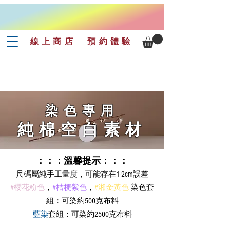
線上商店
預約體驗
染色專用
純棉空白素材
：：：溫馨提示：：：
尺碼屬純手工量度，可能存在1-2cm誤差
#櫻花粉色
，
#桔梗紫色
，
#湘金黃色
染色套
組：可染約500克布料
藍染
套組：可染約2500克布料