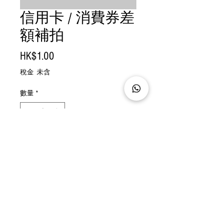
信用卡 / 消費券差
額補拍
價
HK$1.00
格
稅金 未含
數量
*
加入購物車
立即購買