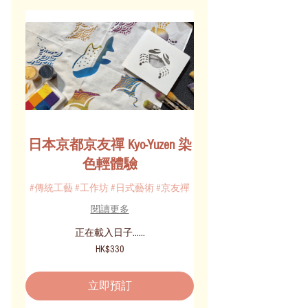
日本京都京友禪 Kyo-Yuzen 染
色輕體驗
#傳統工藝 #工作坊 #日式藝術 #京友禪
閱讀更多
正在載入日子......
330
HK$330
港
元
立即預訂