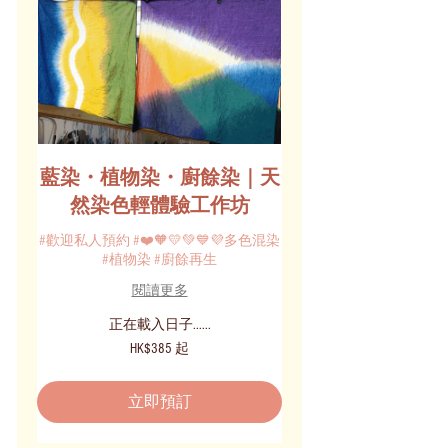
藍染・植物染・廚餘染｜天
然染色輕體驗工作坊
#歡迎私人預約 #❤️🧡💛💚💙💜多色混染
#植物染 #廚餘再生
閱讀更多
正在載入日子......
385
HK$385 起
港
元
起
立即預訂