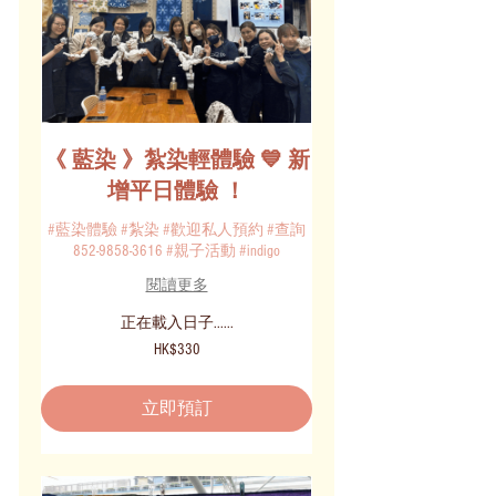
《 藍染 》紮染輕體驗 💙 新
增平日體驗 ！
#藍染體驗 #紮染 #歡迎私人預約 #查詢
852-9858-3616 #親子活動 #indigo
閱讀更多
正在載入日子......
330
HK$330
港
元
立即預訂