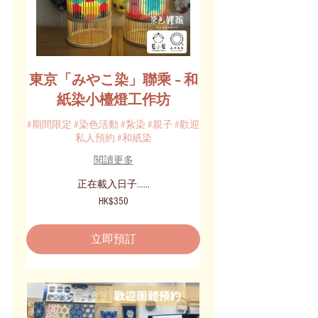
東京「みやこ染」聯乘 – 和
紙染小檯燈工作坊
#期間限定 #染色活動 #紮染 #親子 #歡迎
私人預約 #和紙染
閱讀更多
正在載入日子......
350
HK$350
港
元
立即預訂