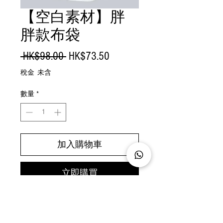
【空白素材】胖
胖款布袋
一
促
 HK$98.00 
HK$73.50
般
銷
稅金 未含
價
價
數量
*
格
格
加入購物車
立即購買
｜商 品 尺 寸｜
高 35cm / 闊 29cm / 深 11cm