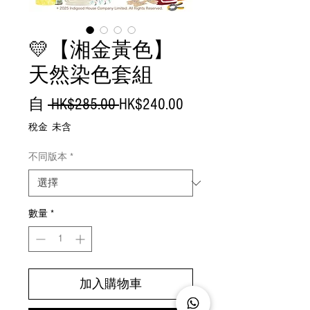
💛【湘金黃色】
天然染色套組
一
促
自
 HK$285.00 
HK$240.00
般
銷
稅金 未含
價
價
不同版本
*
格
格
數量
*
加入購物車