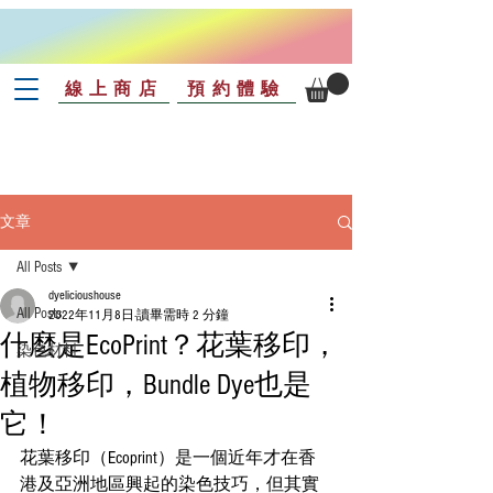
線上商店
預約體驗
文章
All Posts
dyelicioushouse
All Posts
2022年11月8日
讀畢需時 2 分鐘
什麼是EcoPrint？花葉移印，
染色材料
植物移印，Bundle Dye也是
它！
花葉移印（Ecoprint）是一個近年才在香
港及亞洲地區興起的染色技巧，但其實