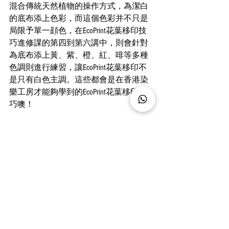
混合傳統天然植物的操作方式，為潔白
的底布添上色彩，而這個色彩并不只是
局限予單一顔色，在EcoPrint花葉移印技
巧進修課的第四到第六講中，則會針對
為底布添上黃、紫、橙、紅、啡等多種
色調則進行練習，讓EcoPrint花葉移印不
是只有白色主調。這些都會是在香港染
樂工房才能夠學到的EcoPrint花葉移印技
巧噢！
如果你有興趣詳閱更多課程內容：
https://www.dyelicious.hk/service-page/master-eco-
print