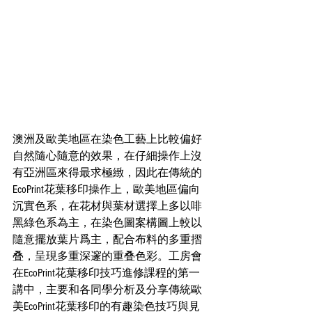
澳洲及歐美地區在染色工藝上比較偏好
自然隨心隨意的效果，在仔細操作上沒
有亞洲區來得最求極緻，因此在傳統的
EcoPrint花葉移印操作上，歐美地區偏向
沉實色系，在花材與葉材選擇上多以啡
黑綠色系為主，在染色圖案構圖上較以
隨意擺放葉片爲主，配合布料的多重摺
叠，呈現多重深邃的重叠色彩。工房會
在EcoPrint花葉移印技巧進修課程的第一
講中，主要和各同學分析及分享傳統歐
美EcoPrint花葉移印的有趣染色技巧與見