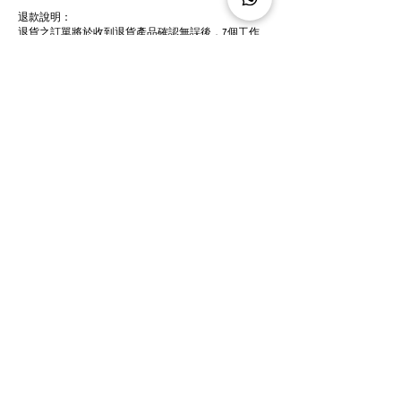
退款說明：
退貨之訂單將於收到退貨產品確認無誤後，7個工作
天內進行退款。
本頁載有的條款及細則適用於您瀏覽藍小屋網上商店
或經藍小屋網上商店向我們訂購貨品或預約服務。請
確認您已全面知悉此等
條款與條件
及
隱私權政策
的內
容，並且同意接納及接受本協議及在本公司網頁
(
www.shop.dyelicious.hk/
)上所列明的條款及細則約束。