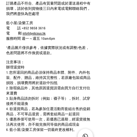
訂購產品不符合、產品有質量問題或於運送過程中有
損壞，請於收到貨物後三日內來電或電郵聯絡我們，
我們將盡快為您處理
藍小屋/染樂工房
電 話
+852 9858 3616
電 郵
info@dyelicious.hk
服務時間 週一～週五 10am-6pm
*產品圖片僅供參考，依據實際狀況或有調整/色差，
色差問題將不作換貨或退款。
注意事項：
辦理退貨時
1. 您所退回的商品必須保持商品本體、附件、內外包
裝、配件、贈品，維持其完整性，若原廠包裝或商品
損毀，損壞費用將於退款中扣抵
2. 除瑕疵品外，其他原因退貨請需由買方自行支付往
來運費
3. 貼身商品請勿拆封（例如：襪子等），拆封、試穿
後將不能退換
4. 欲退貨商品，若為參加任選活動而套組出售的促銷
商品，不可單品退貨，需將套組商品一起退回
5. 優惠券僅可使用一次，若優惠已過期，經退貨後無
法再次使用，亦不能兌換同等值的商品或現金
6. 藍小屋/染樂工房保留一切最終更改權利。