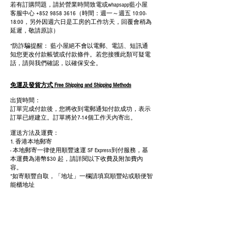
若有訂購問題，請於營業時間致電或whapsapp藍小屋
客服中心
+852 9858 3616
（時間：週一～週五 10:00-
18:00，另外因週六日是工房的工作坊天，回覆會稍為
延遲，敬請原諒）
*防詐騙提醒： 藍小屋絕不會以電郵、電話、短訊通
知您更改付款帳號或付款條件。若您接獲此類可疑電
話，請與我們確認，以確保安全。
免運及發貨方式 Free Shipping and Shipping Methods
出貨時間：
訂單完成付款後，您將收到電郵通知付款成功，表示
訂單已經建立。訂單將於7-14個工作天內寄出。
運送方法及運費：
1. 香港本地郵寄
- 本地郵寄一律使用順豐速運 SF Express到付服務，基
本運費為港幣$30 起，請詳閱以下收費及附加費內
容。
*如寄順豐自取，「地址」一欄請填寫順豐站或順便智
能櫃地址