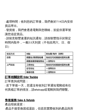
- 處理時間：收到您的訂單後，我們會於7-14日內安排
貨品寄出。
- 發貨後，我們會透過電郵與您聯絡，並提供運單號
讓您追踨貨品。
- 請留意順豐速運的短訊通知，請按順豐指示於限定
時間內取件，一般2-3天到貨（不包括周六、日、假
日）
2. 到工房自取
- 訂單完成後，約需7-14天安排貨品，我們會透過
WhatsApp與您聯絡確實取貨時間，以確保工房有開
放。
訂單相關說明 Order Tracking
訂單查詢或問題：
- 若下單後一天，您還沒有收到訂單通知電郵或有任
何異樣訂單的情況，請whatsapp或電郵與我們聯繫。
售後服務 Sales & Refunds
產品瑕疵退貨：
-產品不接受換貨或退款，但若您實際收到的產品與所