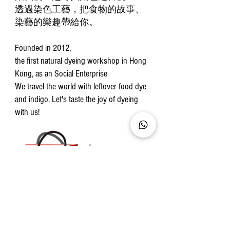
透過染色工藝，把食物的故事、
染藝的樂趣帶給你。
Founded in 2012,
the first natural dyeing workshop in Hong
Kong, as an Social Enterprise
We travel the world with leftover food dye
and indigo. Let's taste the joy of dyeing
with us!